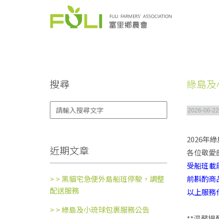
搜尋
綠島及
2026-06-22
2026年
近期文章
各位敬愛的
受船班載能
> >
黑貓宅急便外島船班停駛，調整
前斟酌商品
配送服務
以上服務
> >
綠島及小琉球包裹服務公告
**温馨提醒