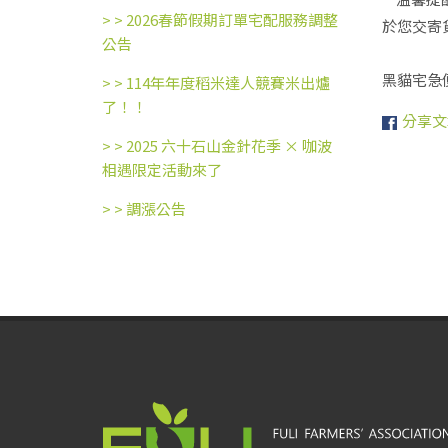
> >
2026春節假期訂單宅配服務調整
於您交寄
公告
黑貓宅急
> >
114年年度稻米達人競賽米出爐
了！！
分享文
> >
2025 六十石山金針花季 × 咖波
相遇限定活動來了
> >
調漲公告