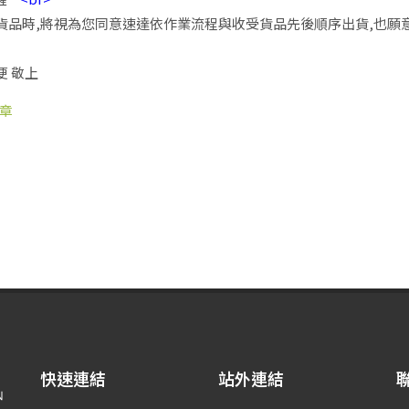
貨品時,將視為您同意速達依作業流程與收受貨品先後順序出貨,也願
便 敬上
章
快速連結
站外連結