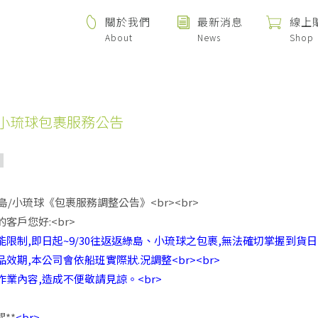
關於我們
最新消息
線上
About
News
Shop
小琉球包裹服務公告
綠島/小琉球《包裹服務調整公告》<br><br>
客戶您好:<br>
限制,即日起~9/30往返返綠島、小琉球
之包裹,無法確切掌握到貨日
效期,本公司會依船班實際狀.況調整<br><br>
作業內容,造成不便敬請見諒。
<br>
**
<br>