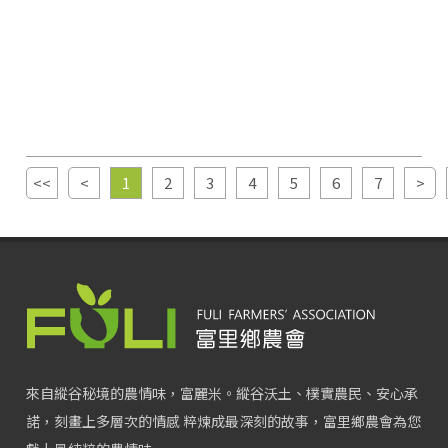
<<
<
1
2
3
4
5
6
7
>
來自縱谷秘境的農情味，富麗米。縱谷沃土、樸實農民、安心承
諾，刻畫上多層次的情感 粹煉成最深刻的故事，富里鄉農會為您