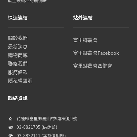
獻上最純粹的農情味
快速連結
站外連結
關於我們
富里鄉農會
最新消息
富里鄉農會Facebook
購物商城
聯絡我們
富里鄉農會四健會
服務條款
隱私權聲明
聯絡資訊
花蓮縣富里鄉羅山村9鄰東湖9號
03-8821705 (供銷部)
03-8832111 (本會信用部)