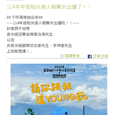
114年年度稻米達人競賽米出爐了！！
## 千呼萬喚始出來##
~~~114年度稻米達人競賽米出爐啦！！~~~
好東西不怕等
香米組徑賽金牌黃治鴻先生
以及
非香米組銀牌范志豪先生、李坤奎先生
上架販售摟！...
閱讀更多
分享文章