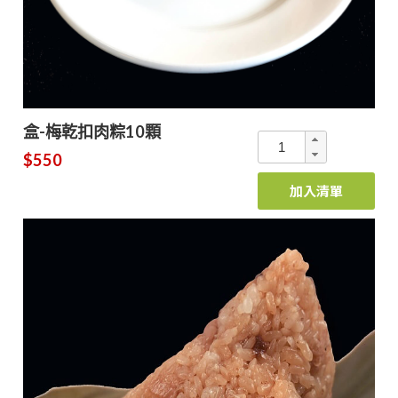
盒-梅乾扣肉粽10顆
$550
加入清單