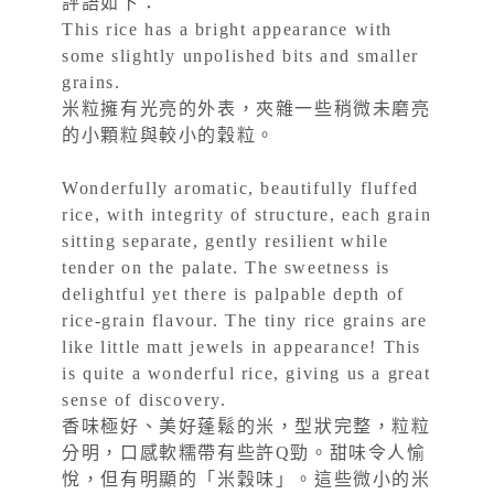
評語如下：
This rice has a bright appearance with
some slightly unpolished bits and smaller
grains.
米粒擁有光亮的外表，夾雜一些稍微未磨亮
的小顆粒與較小的穀粒。
Wonderfully aromatic, beautifully fluffed
rice, with integrity of structure, each grain
sitting separate, gently resilient while
tender on the palate. The sweetness is
delightful yet there is palpable depth of
rice-grain flavour. The tiny rice grains are
like little matt jewels in appearance! This
is quite a wonderful rice, giving us a great
sense of discovery.
香味極好、美好蓬鬆的米，型狀完整，粒粒
分明，口感軟糯帶有些許Q勁。甜味令人愉
悅，但有明顯的「米穀味」。這些微小的米