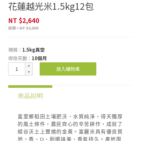
花蓮越光米1.5kg12包
NT
$2,640
原價：NT $2,880
規格：
1.5kg真空
保存天數：
10個月
放入購物車
商品說明
富里鄉稻田土壤肥沃、水質純淨，得天獨厚
的風土條件，農民齊心的辛苦耕作，成就了
縱谷沃土上豐撓的金黃。富麗米具有優良質
地，香、Q、耐嚼味美、香氣持久。產地限