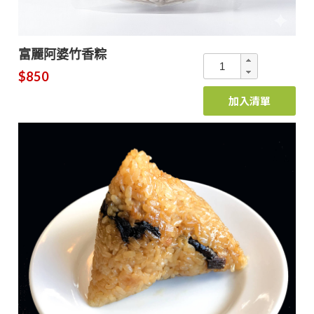
富麗阿婆竹香粽
$850
加入清單