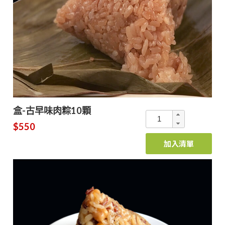
盒-古早味肉粽10顆
$550
加入清單