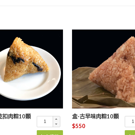
乾扣肉粽10顆
盒-古早味肉粽10顆
$550