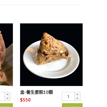
盒-養生素粽10顆
$550