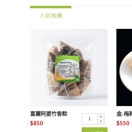
人氣推薦
富麗阿婆竹香粽
盒-梅
$850
$550