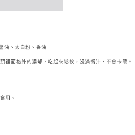
、醬油、太白粉、香油
芋頭裡面格外的濃郁，吃起來鬆軟，浸滿醬汁，不會卡喉。
。
再食用。