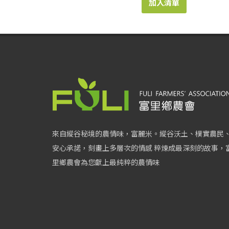
加入清單
來自縱谷秘境的農情味，富麗米。縱谷沃土、樸實農民
安心承諾，刻畫上多層次的情感 粹煉成最深刻的故事，
里鄉農會為您獻上最純粹的農情味