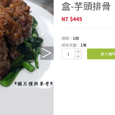
盒-芋頭排骨
NT
$445
規格：
1份
保存天數：
1年
＞
放入購