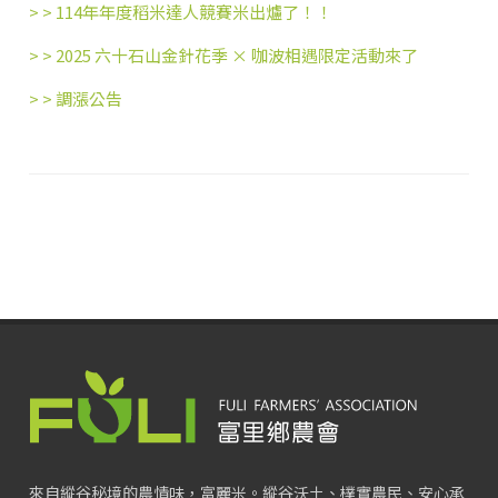
> >
114年年度稻米達人競賽米出爐了！！
> >
2025 六十石山金針花季 × 咖波相遇限定活動來了
> >
調漲公告
來自縱谷秘境的農情味，富麗米。縱谷沃土、樸實農民、安心承