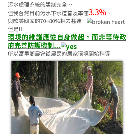
污水處理系統的建制完全…
3.3%
但我台灣目前污水下水道普及率僅
，
與歐美國家的70~80%相去甚遠…
但是!!
環境的維護應從自身做起，而非等待政
府完善防護機制...
所以富里鄉農會從農民的居家環境開始輔導!