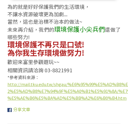
為的就是好好保護我們的生活環境，
不讓水資源破壞更為加劇...
當然，這也是治標不治本的做法~
環境保護小尖兵們
未來再介紹，我們的
還做了
哪些努力!
環境保護不再只是口號!
為你我生存環境做努力!
歡迎來富里參觀遊玩~~
相關資訊請洽詢 03-8821991
*參考資料來源：
http://mail.tku.edu.tw/shgau/%E6%95%99%E5%
2%E5%AD%B8%E7%94%9F%E5%A0%B1%E5%91%8A/%E7
%E5%AE%B6%E5%BA%AD%E5%BB%A2%E6%B0%B4.htm
分享文章