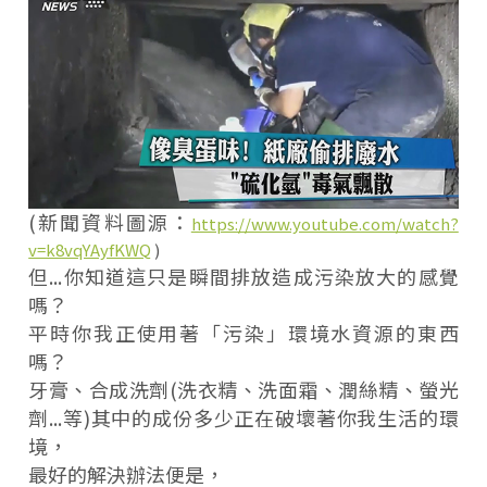
(新聞資料圖源：
https://www.youtube.com/watch?
v=k8vqYAyfKWQ
)
但...你知道這只是瞬間排放造成污染放大的感覺
嗎？
平時你我正使用著「污染」環境水資源的東西
嗎？
牙膏、合成洗劑(洗衣精、洗面霜、潤絲精、螢光
劑...等)其中的成份多少正在破壞著你我生活的環
境，
最好的解決辦法便是，