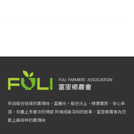
來自縱谷秘境的農情味，富麗米。縱谷沃土、樸實農民、安心承
諾，刻畫上多層次的情感 粹煉成最深刻的故事，富里鄉農會為您
獻上最純粹的農情味