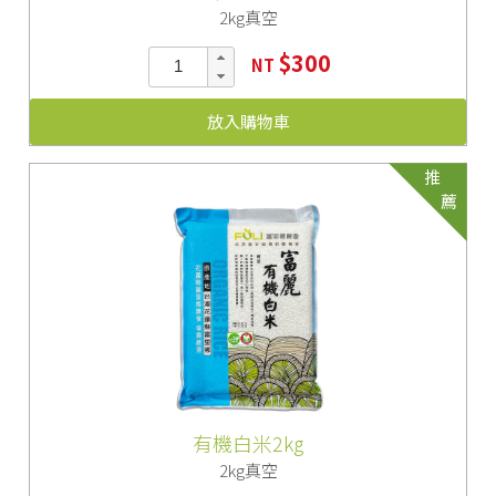
2kg真空
$300
NT
放入購物車
推
薦
有機白米2kg
2kg真空