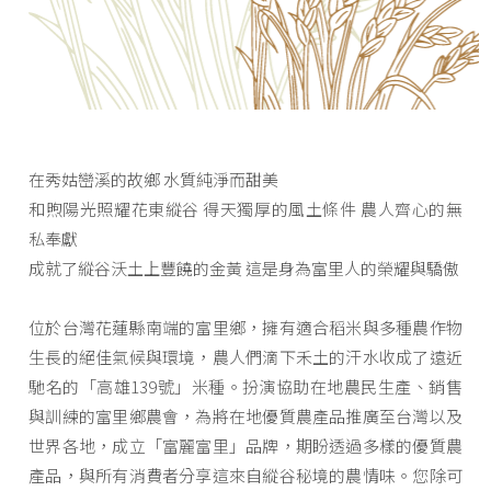
在秀姑巒溪的故鄉 水質純淨而甜美
和煦陽光照耀花東縱谷 得天獨厚的風土條件 農人齊心的無
私奉獻
成就了縱谷沃土上豐饒的金黃 這是身為富里人的榮耀與驕傲
位於台灣花蓮縣南端的富里鄉，擁有適合稻米與多種農作物
生長的絕佳氣候與環境，農人們滴下禾土的汗水收成了遠近
馳名的「高雄139號」米種。扮演協助在地農民生產、銷售
與訓練的富里鄉農會，為將在地優質農產品推廣至台灣以及
世界各地，成立「富麗富里」品牌，期盼透過多樣的優質農
產品，與所有消費者分享這來自縱谷秘境的農情味。您除可