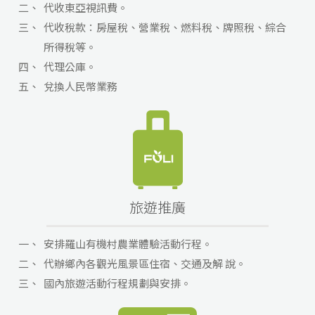
二、
代收東亞視訊費。
三、
代收稅款：房屋稅、營業稅、燃料稅、牌照稅、綜合
所得稅等。
四、
代理公庫。
五、
兌換人民幣業務
旅遊推廣
一、
安排羅山有機村農業體驗活動行程。
二、
代辦鄉內各觀光風景區住宿、交通及解 說。
三、
國內旅遊活動行程規劃與安排。