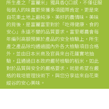
所生產之「富麗米」獨具香Q口感，不僅征服
每個人的味蕾更榮獲多項國際肯定，更是來
自花東土地上最純淨、美好的農情味。美味
的背後，是富麗富里對於「吃得健康、食的
安心」永遠不變的品質要求。富里鄉農會每
年編列高額預算於產品的安全檢驗上，所生
產之產品除均通過國內外各大檢驗項目合格
外，並由日本米商及官員來台花蓮實地抽
驗，且通過日本政府嚴苛檢驗的稻米，如此
對於品質與安全的嚴格要求，就是希望在嚴
格的栽培管理技術下，與您分享這來自花東
縱谷的安心美味。