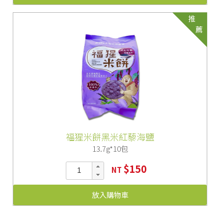
推
薦
福猩米餅黑米紅藜海鹽
13.7g*10包
$150
NT
放入購物車