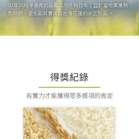
93年以純淨優異的品質成功外銷日本；且於當地廣獲熱
烈好評，是名副其實來自台灣花蓮的米之珍品 。
得獎紀錄
有實力才能獲得眾多獎項的肯定