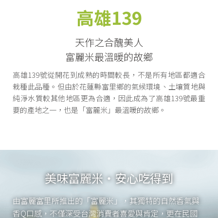
高雄139
天作之合醜美人
富麗米最溫暖的故鄉
高雄139號從開花到成熟的時間較長，不是所有地區都適合
栽種此品種。但由於花蓮縣富里鄉的氣候環境、土壤質地與
純淨水質較其他地區更為合適，因此成為了高雄139號最重
要的產地之一，也是「富麗米」最溫暖的故鄉。
美味富麗米・安心吃得到
由富麗富里所推出的「富麗米」，其獨特的自然香氣與
香Q口感，不僅深受台灣消費者喜愛與肯定，更在民國