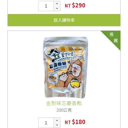
$290
NT
放入購物車
推
薦
金對味忘憂香鬆
200公克
$180
NT