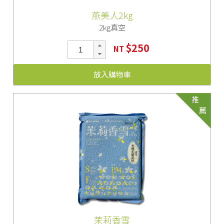
燕美人2kg
2kg真空
$250
NT
放入購物車
推
薦
茉莉香雪