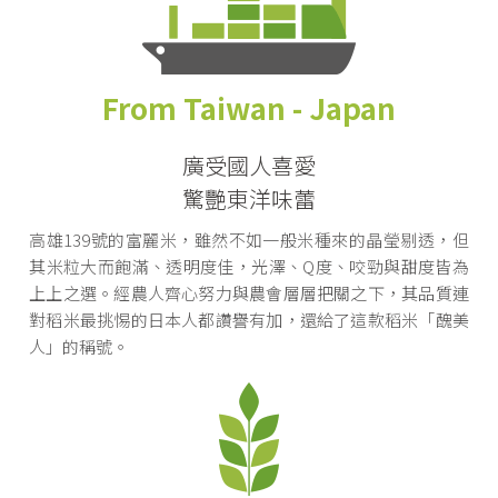
From Taiwan - Japan
廣受國人喜愛
驚艷東洋味蕾
高雄139號的富麗米，雖然不如一般米種來的晶瑩剔透，但
其米粒大而飽滿、透明度佳，光澤、Q度、咬勁與甜度皆為
上上之選。經農人齊心努力與農會層層把關之下，其品質連
對稻米最挑惕的日本人都讚譽有加，還給了這款稻米「醜美
人」的稱號。