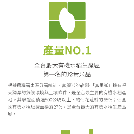
產量NO.1
全台最大有機水稻生產區
第一名的珍貴米品
根據農糧署東區分署統計，富麗米的故鄉-「富里鄉」擁有得
天獨厚的氣候環境與土壤條件，是全台最主要的有機水稻產
地。其驗證面積達500公頃以上，約佔花蓮縣的65%；佔全
國有機水稻驗證面積的27%，是全台最大的有機水稻生產區
域。