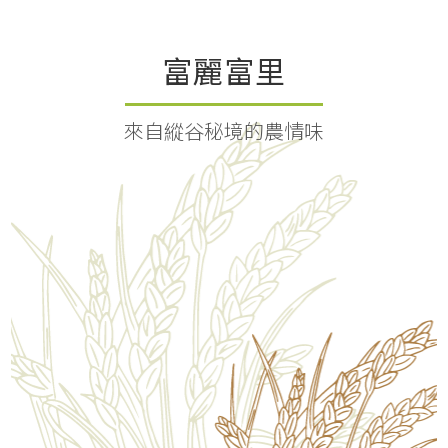
富麗富里
來自縱谷秘境的農情味