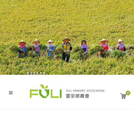
與您分享來自這大地的幸福滋味
感恩・盡獻・富麗米
成就了縱谷沃土上的豐饒與金黃
艷陽下 農人謙遜的汗水
是大自然無私的恩賜
得天獨厚的風土條件
0