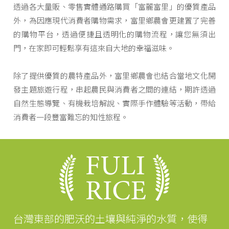
透過各大量販、零售實體通路購買「富麗富里」的優質產品
外，為因應現代消費者購物需求，富里鄉農會更建置了完善
的購物平台，透過便捷且透明化的購物流程，讓您無須出
門，在家即可輕鬆享有這來自大地的幸福滋味。
除了提供優質的農特產品外，富里鄉農會也結合當地文化開
發主題旅遊行程，串起農民與消費者之間的連結，期許透過
自然生態導覽、有機栽培解說、實際手作體驗等活動，帶給
消費者一段豐富難忘的知性旅程。
台灣東部的肥沃的土壤與純淨的水質，使得