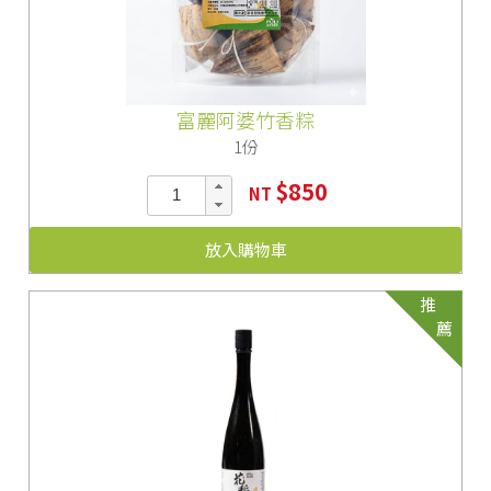
富麗阿婆竹香粽
1份
$850
NT
放入購物車
推
薦