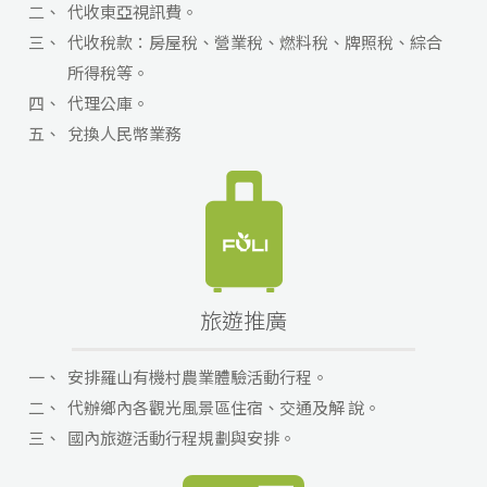
二、
代收東亞視訊費。
三、
代收稅款：房屋稅、營業稅、燃料稅、牌照稅、綜合
所得稅等。
四、
代理公庫。
五、
兌換人民幣業務
旅遊推廣
一、
安排羅山有機村農業體驗活動行程。
二、
代辦鄉內各觀光風景區住宿、交通及解 說。
三、
國內旅遊活動行程規劃與安排。