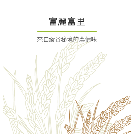
富麗富里
來自縱谷秘境的農情味