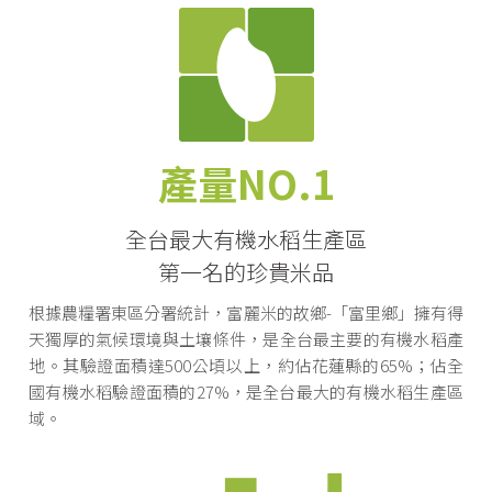
產量NO.1
全台最大有機水稻生產區
第一名的珍貴米品
根據農糧署東區分署統計，富麗米的故鄉-「富里鄉」擁有得
天獨厚的氣候環境與土壤條件，是全台最主要的有機水稻產
地。其驗證面積達500公頃以上，約佔花蓮縣的65%；佔全
國有機水稻驗證面積的27%，是全台最大的有機水稻生產區
域。