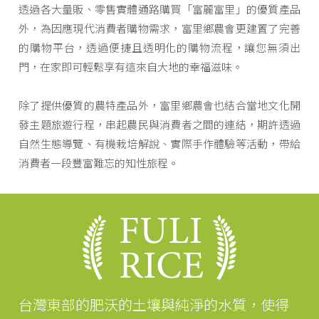
透過各大量販、零售實體通路購買「富麗富里」的優質產品
外，為因應現代消費者購物需求，富里鄉農會更建置了完善
的購物平台，透過便捷且透明化的購物流程，讓您無須出
門，在家即可輕鬆享有這來自大地的幸福滋味。
除了提供優質的農特產品外，富里鄉農會也結合當地文化開
發主題旅遊行程，串起農民與消費者之間的連結，期許透過
自然生態導覽、有機栽培解說、實際手作體驗等活動，帶給
消費者一段豐富難忘的知性旅程。
台灣東部的肥沃的土壤與純淨的水質，使得