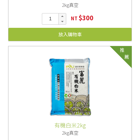
2kg真空
$300
NT
放入購物車
推
薦
有機白米2kg
2kg真空