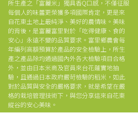
所生產之「富麗米」獨具香Q口感，不僅征服
每個人的味蕾更榮獲多項國際肯定，更是來
自花東土地上最純淨、美好的農情味。美味
的背後，是富麗富里對於「吃得健康、食的
安心」永遠不變的品質要求。富里鄉農會每
年編列高額預算於產品的安全檢驗上，所生
產之產品除均通過國內外各大檢驗項目合格
外，並由日本米商及官員來台花蓮實地抽
驗，且通過日本政府嚴苛檢驗的稻米，如此
對於品質與安全的嚴格要求，就是希望在嚴
格的栽培管理技術下，與您分享這來自花東
縱谷的安心美味。