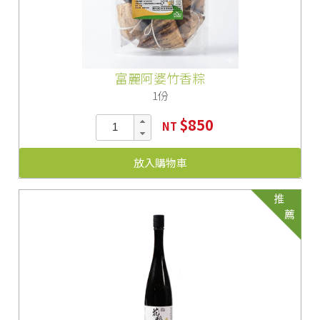
富麗阿婆竹香粽
1份
$850
NT
放入購物車
推
薦