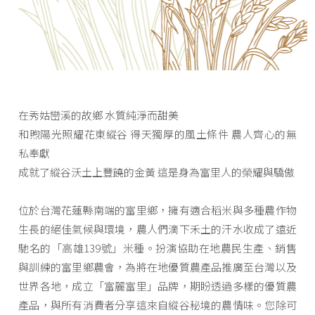
在秀姑巒溪的故鄉 水質純淨而甜美
和煦陽光照耀花東縱谷 得天獨厚的風土條件 農人齊心的無
私奉獻
成就了縱谷沃土上豐饒的金黃 這是身為富里人的榮耀與驕傲
位於台灣花蓮縣南端的富里鄉，擁有適合稻米與多種農作物
生長的絕佳氣候與環境，農人們滴下禾土的汗水收成了遠近
馳名的「高雄139號」米種。扮演協助在地農民生產、銷售
與訓練的富里鄉農會，為將在地優質農產品推廣至台灣以及
世界各地，成立「富麗富里」品牌，期盼透過多樣的優質農
產品，與所有消費者分享這來自縱谷秘境的農情味。您除可