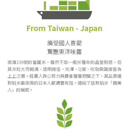
From Taiwan - Japan
廣受國人喜愛
驚艷東洋味蕾
高雄139號的富麗米，雖然不如一般米種來的晶瑩剔透，但
其米粒大而飽滿、透明度佳，光澤、Q度、咬勁與甜度皆為
上上之選。經農人齊心努力與農會層層把關之下，其品質連
對稻米最挑惕的日本人都讚譽有加，還給了這款稻米「醜美
人」的稱號。