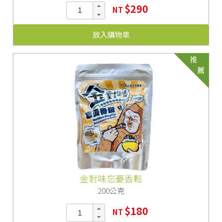
$290
NT
放入購物車
推
薦
金對味忘憂香鬆
200公克
$180
NT