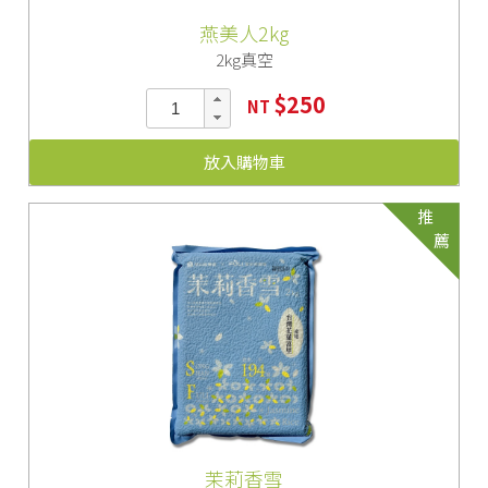
燕美人2kg
2kg真空
$250
NT
放入購物車
推
薦
茉莉香雪