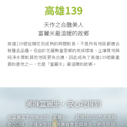
高雄139
天作之合醜美人
富麗米最溫暖的故鄉
高雄139號從開花到成熟的時間較長，不是所有地區都適合
栽種此品種。但由於花蓮縣富里鄉的氣候環境、土壤質地與
純淨水質較其他地區更為合適，因此成為了高雄139號最重
要的產地之一，也是「富麗米」最溫暖的故鄉。
美味富麗米・安心吃得到
由富麗富里所推出的「富麗米」，其獨特的自然香氣與
香Q口感，不僅深受台灣消費者喜愛與肯定，更在民國