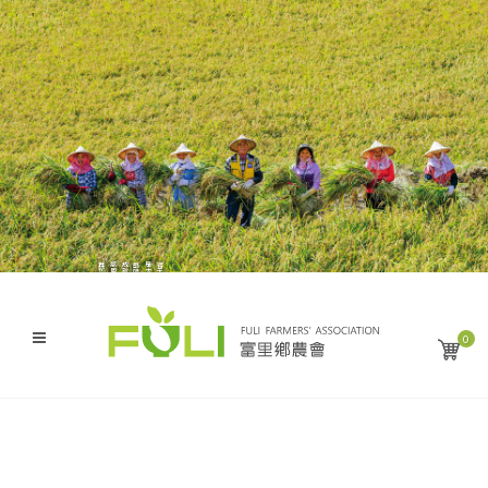
與您分享來自這大地的幸福滋味
感恩・盡獻・富麗米
成就了縱谷沃土上的豐饒與金黃
艷陽下 農人謙遜的汗水
是大自然無私的恩賜
得天獨厚的風土條件
0