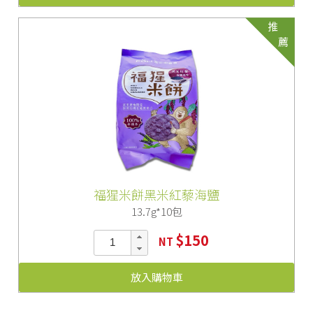
推
薦
福猩米餅黑米紅藜海鹽
13.7g*10包
$150
NT
放入購物車