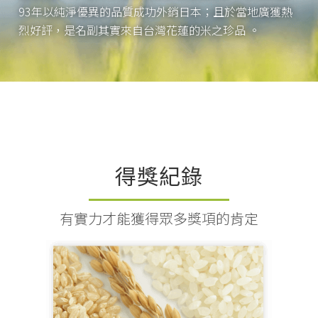
93年以純淨優異的品質成功外銷日本；且於當地廣獲熱
烈好評，是名副其實來自台灣花蓮的米之珍品 。
得獎紀錄
有實力才能獲得眾多獎項的肯定