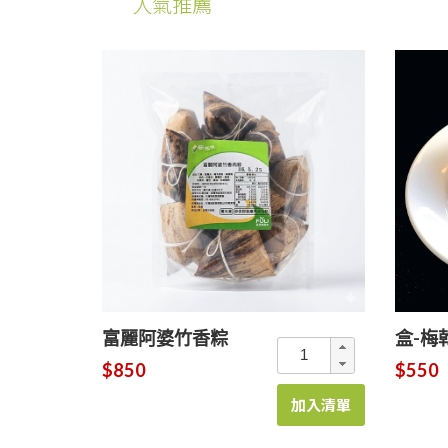
人氣推薦
富麗阿婆竹香粽
盒-梅
$850
$550
加入清單