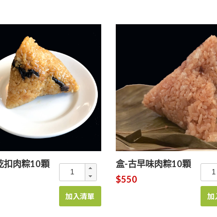
乾扣肉粽10顆
盒-古早味肉粽10顆
$550
加入清單
加