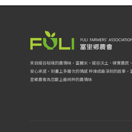
來自縱谷秘境的農情味，富麗米。縱谷沃土、樸實農民
安心承諾，刻畫上多層次的情感 粹煉成最深刻的故事，
里鄉農會為您獻上最純粹的農情味