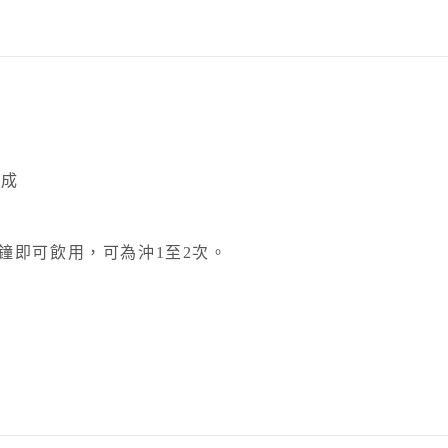
而成
5分鐘即可飲用，可為沖1至2次。