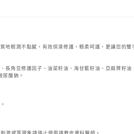
，質地輕潤不黏膩，有效保濕修護，輕柔呵護，更讓您的雙
糖、長角豆修護因子、油菜籽油、海甘籃籽油、亞麻薺籽油
玻尿酸鈉。
可。
、刺激感等現象請停止使用請教皮膚科醫師。