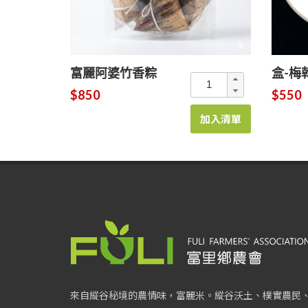
富麗阿婆竹香粽
盒-梅
$850
$550
加入清單
來自縱谷秘境的農情味，富麗米。縱谷沃土、樸實農民