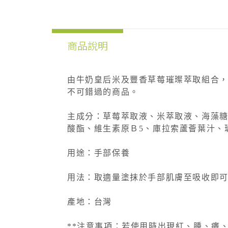
商品說明
由牛奶皇后米及豐香草莓璀璨萃取組合
不可錯過的商品。
主成分：草莓萃取液、米萃取液、海藻
酸酯、維生素原Ｂ5、庫拉索蘆薈葉汁、
用途：手部保養
用法：取適量塗抹於手部肌膚至吸收即
產地：台灣
**注意事項：若使用時出現紅、腫、癢