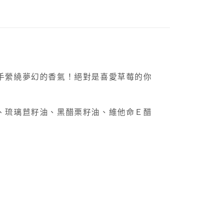
手縈繞夢幻的香氣！絕對是喜愛草莓的你
、琉璃苣籽油、黑醋栗籽油、維他命Ｅ醋