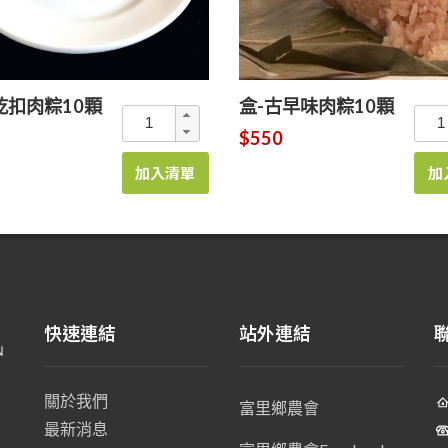
乾扣肉粽10顆
盒-古早味肉粽10顆
$550
加入清單
加
快速連結
站外連結
關於我們
富里鄉農會
最新消息
、