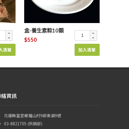
盒-養生素粽10顆
$550
入清單
加入清單
聯絡資訊
花蓮縣富里鄉羅山村9鄰東湖9號
03-8821705 (供銷部)