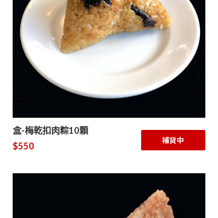
盒-梅乾扣肉粽10顆
補貨中
$550