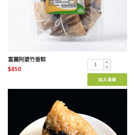
富麗阿婆竹香粽
$850
加入清單