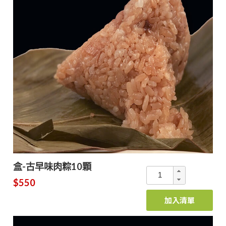
盒-古早味肉粽10顆
$550
加入清單