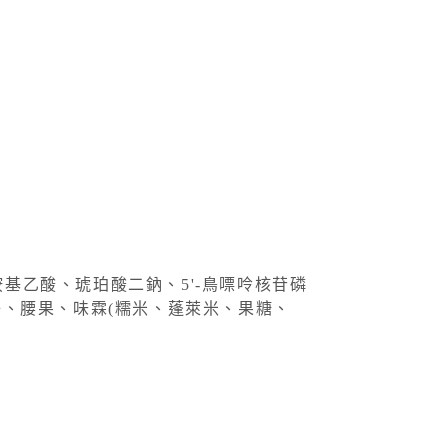
基乙酸、琥珀酸二鈉、5'-鳥嘌呤核苷磷
子、腰果、味霖(糯米、蓬萊米、果糖、