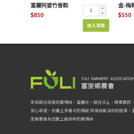
富麗阿婆竹香粽
盒-梅
$850
$550
加入清單
來自縱谷秘境的農情味，富麗米。縱谷沃土、樸實農民
安心承諾，刻畫上多層次的情感 粹煉成最深刻的故事，
里鄉農會為您獻上最純粹的農情味