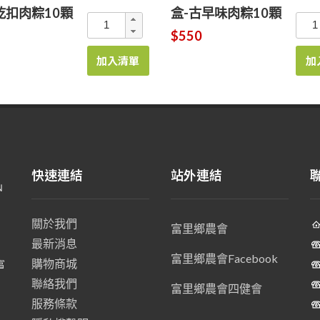
乾扣肉粽10顆
盒-古早味肉粽10顆
$550
加入清單
加
快速連結
站外連結
關於我們
富里鄉農會
最新消息
、
富里鄉農會Facebook
購物商城
富
聯絡我們
富里鄉農會四健會
服務條款