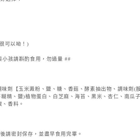
很可以呦！)
與小孩請斟酌食用，勿過量 ##
調味劑【玉米澱粉、鹽、糖、香菇、酵素抽出物、調味劑(胺
麥芽糊精、鹽)植物蛋白、白芝麻、海苔、黑米、杏仁、南瓜
椒、香料。
封後請密封保存，並盡早食用完畢。