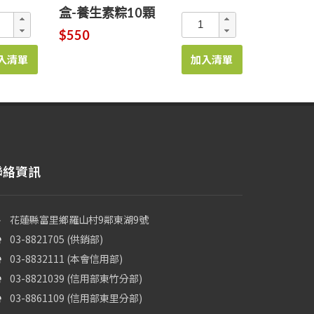
盒-養生素粽10顆
$550
入清單
加入清單
聯絡資訊
花蓮縣富里鄉羅山村9鄰東湖9號
03-8821705 (供銷部)
03-8832111 (本會信用部)
03-8821039 (信用部東竹分部)
03-8861109 (信用部東里分部)