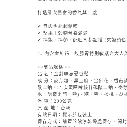
打造層次豐富的香氣與口感
✔ 無肉也能超涮嘴
✔ 堅果＋穀物營養滿滿
✔ 拌飯、拌麵、配吐司都超搭 (夾饅頭也
## 內含金針花，故腸胃特別敏感之大人
<<商品規格 >>
品 名：金對味忘憂香鬆
成 分：麥芽糖、黑芝麻、金針花、香菇
酸二鈉、5'-次黃嘌呤核苷磷酸二鈉、
水、釀造米醋、鹽)、糖、鹽、核桃、胡
淨 重：200公克
原 產 地：台灣
有效日期：標示於包裝上
保存方式：請置於陰涼乾燥處保存，開