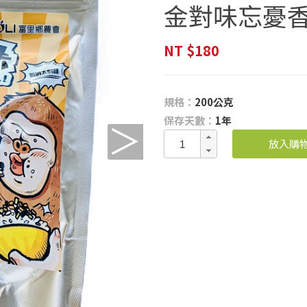
金對味忘憂
NT
$180
規格：
200公克
保存天數：
1年
＞
放入購