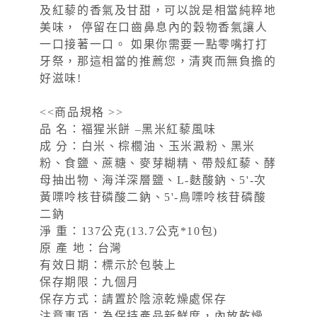
及紅藜的香氣及甘甜，可以說是相當純粹地
美味， 停留在口齒鼻息內的穀物香氣讓人
一口接著一口。 如果你需要一點零嘴打打
牙祭，那這相當的推薦您，清爽而無負擔的
好滋味!
<<商品規格 >>
品 名：福猩米餅 –黑米紅藜風味
成 分：白米、棕櫚油、玉米澱粉、黑米
粉、食鹽、蔗糖、麥芽糊精、帶殼紅藜、酵
母抽出物、海洋深層鹽、L-麩酸鈉、5'-次
黃嘌呤核苷磷酸二鈉、5'-鳥嘌呤核苷磷酸
二鈉
淨 重：137公克(13.7公克*10包)
原 產 地：台灣
有效日期：標示於包裝上
保存期限：九個月
保存方式：請置於陰涼乾燥處保存
注意事項：為保持產品新鮮度，內放乾燥