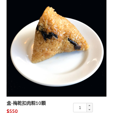
盒-梅乾扣肉粽10顆
$550