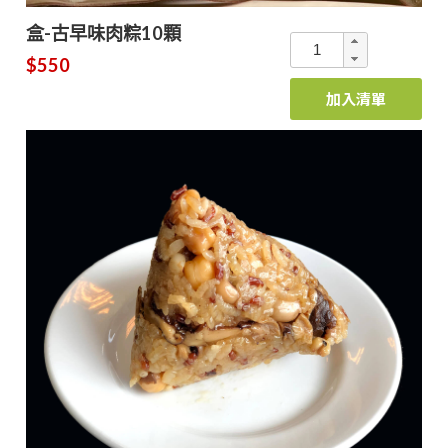
盒-古早味肉粽10顆
$550
加入清單