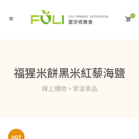
0
福猩米餅黑米紅藜海鹽
線上購物 > 常溫食品