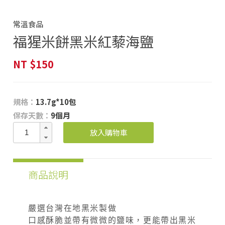
常溫食品
福猩米餅黑米紅藜海鹽
NT
$150
規格：
13.7g*10包
保存天數：
9個月
放入購物車
商品說明
嚴選台灣在地黑米製做
口感酥脆並帶有微微的鹽味，更能帶出黑米