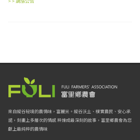
> >
調漲公告
來自縱谷秘境的農情味，富麗米。縱谷沃土、樸實農民、安心承
諾，刻畫上多層次的情感 粹煉成最深刻的故事，富里鄉農會為您
獻上最純粹的農情味