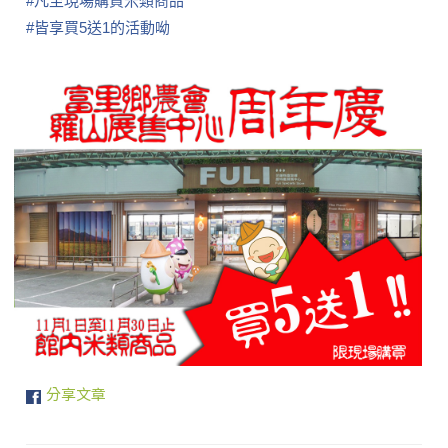
#
凡至現場購買米類商品
#
皆享買5送1的活動呦
分享文章