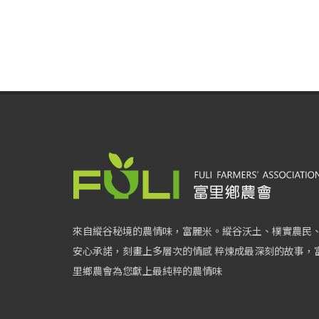
來自縱谷秘境的農情味，富麗米。縱谷沃土、樸實農民
安心承諾，刻畫上多層次的情感 粹煉成最深刻的故事，
里鄉農會為您獻上最純粹的農情味