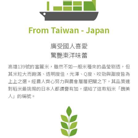
From Taiwan - Japan
廣受國人喜愛
驚艷東洋味蕾
高雄139號的富麗米，雖然不如一般米種來的晶瑩剔透，但
其米粒大而飽滿、透明度佳，光澤、Q度、咬勁與甜度皆為
上上之選。經農人齊心努力與農會層層把關之下，其品質連
對稻米最挑惕的日本人都讚譽有加，還給了這款稻米「醜美
人」的稱號。