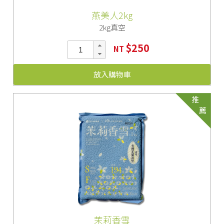
燕美人2kg
2kg真空
$250
NT
放入購物車
推
薦
茉莉香雪