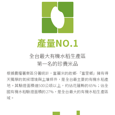
產量NO.1
全台最大有機水稻生產區
第一名的珍貴米品
根據農糧署東區分署統計，富麗米的故鄉-「富里鄉」擁有得
天獨厚的氣候環境與土壤條件，是全台最主要的有機水稻產
地。其驗證面積達500公頃以上，約佔花蓮縣的65%；佔全
國有機水稻驗證面積的27%，是全台最大的有機水稻生產區
域。