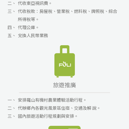
二、
代收東亞視訊費。
三、
代收稅款：房屋稅、營業稅、燃料稅、牌照稅、綜合
所得稅等。
四、
代理公庫。
五、
兌換人民幣業務
旅遊推廣
一、
安排羅山有機村農業體驗活動行程。
二、
代辦鄉內各觀光風景區住宿、交通及解 說。
三、
國內旅遊活動行程規劃與安排。