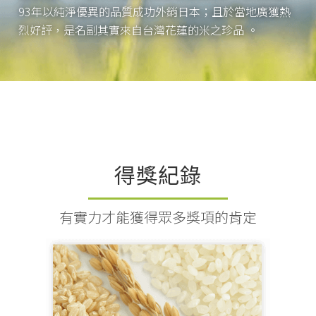
93年以純淨優異的品質成功外銷日本；且於當地廣獲熱
烈好評，是名副其實來自台灣花蓮的米之珍品 。
得獎紀錄
有實力才能獲得眾多獎項的肯定