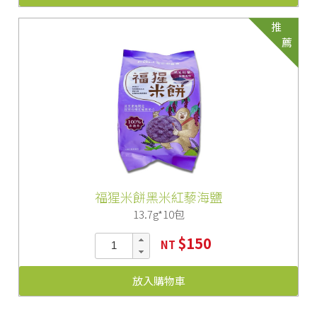
推
薦
福猩米餅黑米紅藜海鹽
13.7g*10包
$150
NT
放入購物車