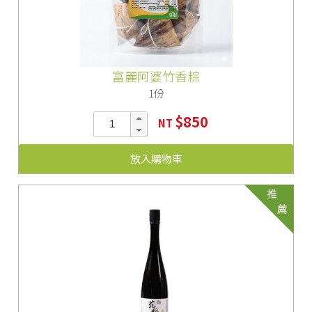
富麗阿婆竹香粽
1份
$850
NT
放入購物車
推
薦