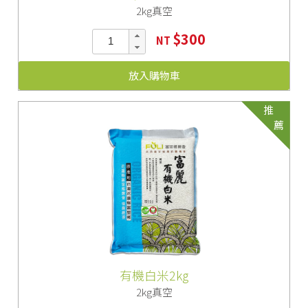
2kg真空
$300
NT
放入購物車
推
薦
有機白米2kg
2kg真空