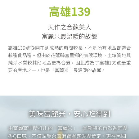
高雄139
天作之合醜美人
富麗米最溫暖的故鄉
高雄139號從開花到成熟的時間較長，不是所有地區都適合
栽種此品種。但由於花蓮縣富里鄉的氣候環境、土壤質地與
純淨水質較其他地區更為合適，因此成為了高雄139號最重
要的產地之一，也是「富麗米」最溫暖的故鄉。
美味富麗米・安心吃得到
由富麗富里所推出的「富麗米」，其獨特的自然香氣與
香Q口感，不僅深受台灣消費者喜愛與肯定，更在民國