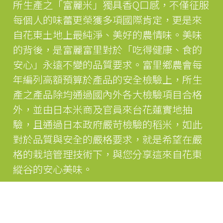
所生產之「富麗米」獨具香Q口感，不僅征服
每個人的味蕾更榮獲多項國際肯定，更是來
自花東土地上最純淨、美好的農情味。美味
的背後，是富麗富里對於「吃得健康、食的
安心」永遠不變的品質要求。富里鄉農會每
年編列高額預算於產品的安全檢驗上，所生
產之產品除均通過國內外各大檢驗項目合格
外，並由日本米商及官員來台花蓮實地抽
驗，且通過日本政府嚴苛檢驗的稻米，如此
對於品質與安全的嚴格要求，就是希望在嚴
格的栽培管理技術下，與您分享這來自花東
縱谷的安心美味。