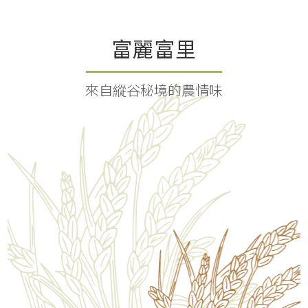
富麗富里
來自縱谷秘境的農情味