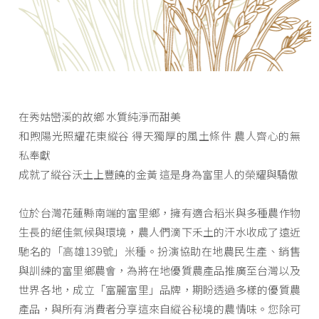
在秀姑巒溪的故鄉 水質純淨而甜美
和煦陽光照耀花東縱谷 得天獨厚的風土條件 農人齊心的無
私奉獻
成就了縱谷沃土上豐饒的金黃 這是身為富里人的榮耀與驕傲
位於台灣花蓮縣南端的富里鄉，擁有適合稻米與多種農作物
生長的絕佳氣候與環境，農人們滴下禾土的汗水收成了遠近
馳名的「高雄139號」米種。扮演協助在地農民生產、銷售
與訓練的富里鄉農會，為將在地優質農產品推廣至台灣以及
世界各地，成立「富麗富里」品牌，期盼透過多樣的優質農
產品，與所有消費者分享這來自縱谷秘境的農情味。您除可