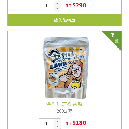
$290
NT
放入購物車
推
薦
金對味忘憂香鬆
200公克
$180
NT