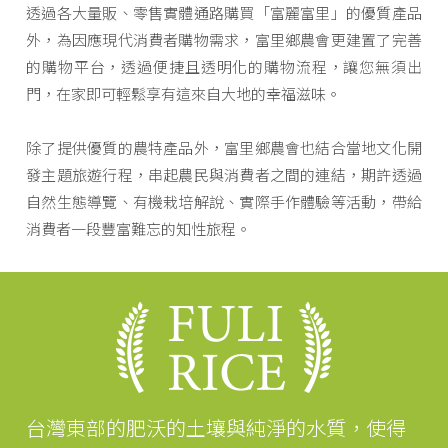
透過各大量販、零售實體通路購買「富麗富里」的優質產品
外，為因應現代消費者購物需求，富里鄉農會更建置了完善
的購物平台，透過便捷且透明化的購物流程，讓您無須出
門，在家即可輕鬆享有這來自大地的幸福滋味。
除了提供優質的農特產品外，富里鄉農會也結合當地文化開
發主題旅遊行程，串起農民與消費者之間的連結，期許透過
自然生態導覽、有機栽培解說、實際手作體驗等活動，帶給
消費者一段豐富難忘的知性旅程。
台灣東部的肥沃的土壤與純淨的水質，使得