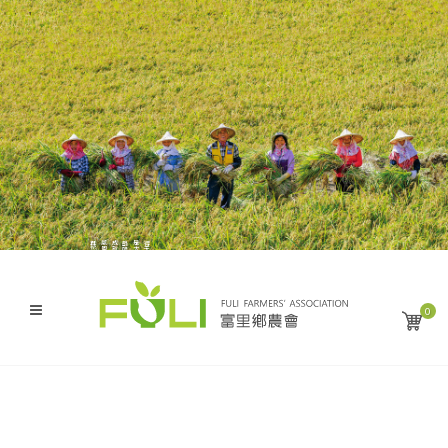
與您分享來自這大地的幸福滋味
感恩・盡獻・富麗米
成就了縱谷沃土上的豐饒與金黃
艷陽下 農人謙遜的汗水
是大自然無私的恩賜
得天獨厚的風土條件
0