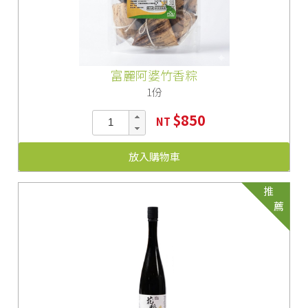
富麗阿婆竹香粽
1份
$850
NT
放入購物車
推
薦