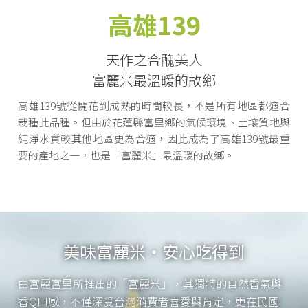
高雄139
天作之合醜美人
富麗米最溫暖的故鄉
高雄139號從開花到成熟的時間較長，不是所有地區都適合
栽種此品種。但由於花蓮縣富里鄉的氣候環境、土壤質地與
純淨水質較其他地區更為合適，因此成為了高雄139號最重
要的產地之一，也是「富麗米」最溫暖的故鄉。
美味富麗米・安心吃得到
由富麗富里所推出的「富麗米」，其獨特的自然香氣與
香Q口感，不僅深受台灣消費者喜愛與肯定，更在民國