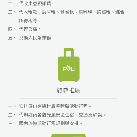
二、
代收東亞視訊費。
三、
代收稅款：房屋稅、營業稅、燃料稅、牌照稅、綜合
所得稅等。
四、
代理公庫。
五、
兌換人民幣業務
旅遊推廣
一、
安排羅山有機村農業體驗活動行程。
二、
代辦鄉內各觀光風景區住宿、交通及解 說。
三、
國內旅遊活動行程規劃與安排。