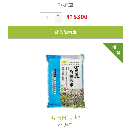
2kg真空
$300
NT
放入購物車
推
薦
有機白米2kg
2kg真空