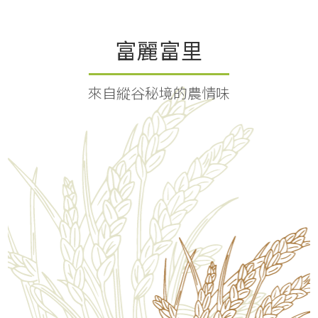
富麗富里
來自縱谷秘境的農情味