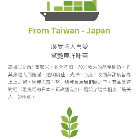
From Taiwan - Japan
廣受國人喜愛
驚艷東洋味蕾
高雄139號的富麗米，雖然不如一般米種來的晶瑩剔透，但
其米粒大而飽滿、透明度佳，光澤、Q度、咬勁與甜度皆為
上上之選。經農人齊心努力與農會層層把關之下，其品質連
對稻米最挑惕的日本人都讚譽有加，還給了這款稻米「醜美
人」的稱號。