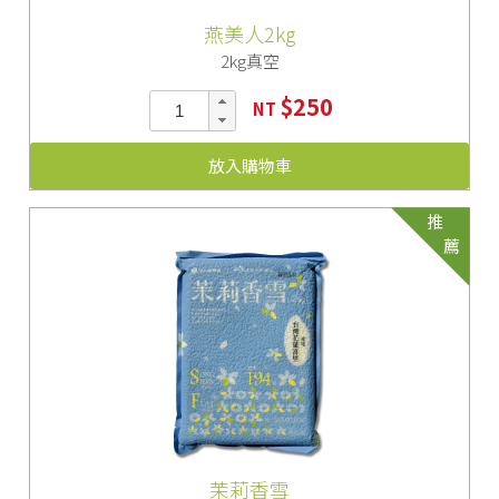
燕美人2kg
2kg真空
$250
NT
放入購物車
推
薦
茉莉香雪