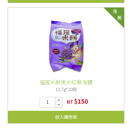
推
薦
福猩米餅黑米紅藜海鹽
13.7g*10包
$150
NT
放入購物車