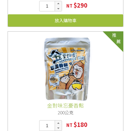
$290
NT
放入購物車
推
薦
金對味忘憂香鬆
200公克
$180
NT