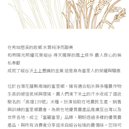
在秀姑巒溪的故鄉 水質純淨而甜美
和煦陽光照耀花東縱谷 得天獨厚的風土條件 農人齊心的無
私奉獻
成就了縱谷沃土上豐饒的金黃 這是身為富里人的榮耀與驕傲
位於台灣花蓮縣南端的富里鄉，擁有適合稻米與多種農作物
生長的絕佳氣候與環境，農人們滴下禾土的汗水收成了遠近
馳名的「高雄139號」米種。扮演協助在地農民生產、銷售
與訓練的富里鄉農會，為將在地優質農產品推廣至台灣以及
世界各地，成立「富麗富里」品牌，期盼透過多樣的優質農
產品，與所有消費者分享這來自縱谷秘境的農情味。您除可