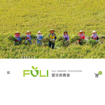
與您分享來自這大地的幸福滋味
感恩・盡獻・富麗米
成就了縱谷沃土上的豐饒與金黃
艷陽下 農人謙遜的汗水
是大自然無私的恩賜
得天獨厚的風土條件
0