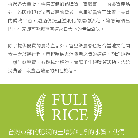
透過各大量販、零售實體通路購買「富麗富里」的優質產品
外，為因應現代消費者購物需求，富里鄉農會更建置了完善
的購物平台，透過便捷且透明化的購物流程，讓您無須出
門，在家即可輕鬆享有這來自大地的幸福滋味。
除了提供優質的農特產品外，富里鄉農會也結合當地文化開
發主題旅遊行程，串起農民與消費者之間的連結，期許透過
自然生態導覽、有機栽培解說、實際手作體驗等活動，帶給
消費者一段豐富難忘的知性旅程。
台灣東部的肥沃的土壤與純淨的水質，使得