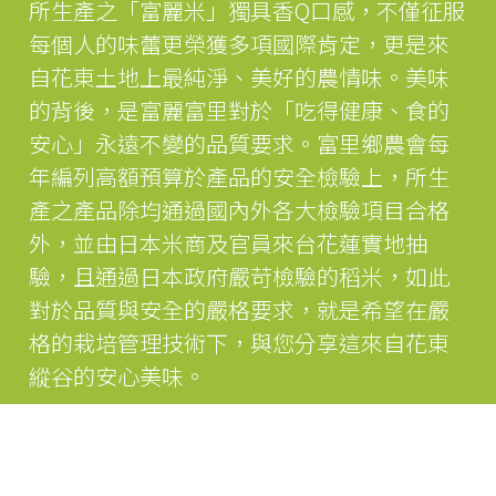
所生產之「富麗米」獨具香Q口感，不僅征服
每個人的味蕾更榮獲多項國際肯定，更是來
自花東土地上最純淨、美好的農情味。美味
的背後，是富麗富里對於「吃得健康、食的
安心」永遠不變的品質要求。富里鄉農會每
年編列高額預算於產品的安全檢驗上，所生
產之產品除均通過國內外各大檢驗項目合格
外，並由日本米商及官員來台花蓮實地抽
驗，且通過日本政府嚴苛檢驗的稻米，如此
對於品質與安全的嚴格要求，就是希望在嚴
格的栽培管理技術下，與您分享這來自花東
縱谷的安心美味。