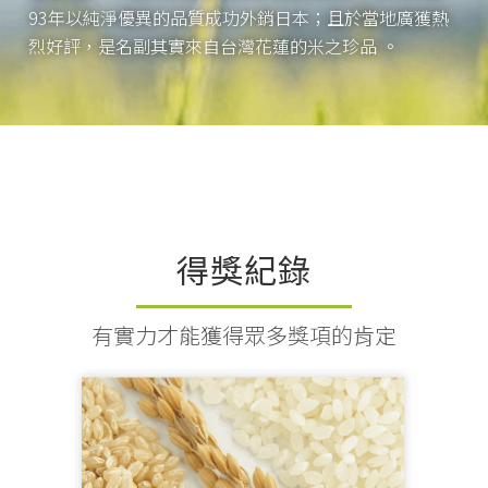
93年以純淨優異的品質成功外銷日本；且於當地廣獲熱
烈好評，是名副其實來自台灣花蓮的米之珍品 。
得獎紀錄
有實力才能獲得眾多獎項的肯定