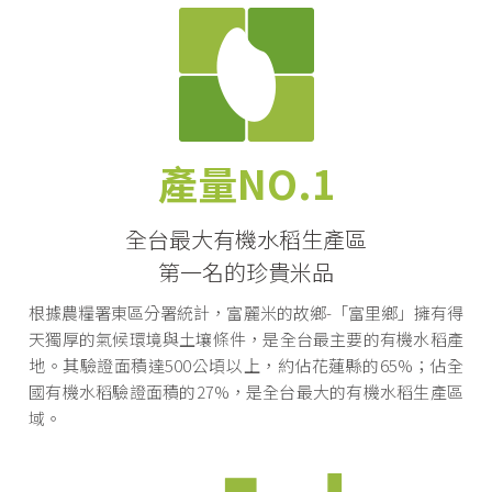
產量NO.1
全台最大有機水稻生產區
第一名的珍貴米品
根據農糧署東區分署統計，富麗米的故鄉-「富里鄉」擁有得
天獨厚的氣候環境與土壤條件，是全台最主要的有機水稻產
地。其驗證面積達500公頃以上，約佔花蓮縣的65%；佔全
國有機水稻驗證面積的27%，是全台最大的有機水稻生產區
域。