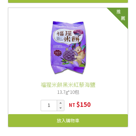
推
薦
福猩米餅黑米紅藜海鹽
13.7g*10包
$150
NT
放入購物車