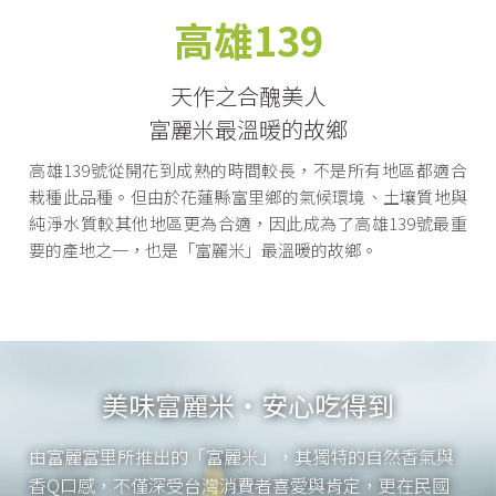
高雄139
天作之合醜美人
富麗米最溫暖的故鄉
高雄139號從開花到成熟的時間較長，不是所有地區都適合
栽種此品種。但由於花蓮縣富里鄉的氣候環境、土壤質地與
純淨水質較其他地區更為合適，因此成為了高雄139號最重
要的產地之一，也是「富麗米」最溫暖的故鄉。
美味富麗米・安心吃得到
由富麗富里所推出的「富麗米」，其獨特的自然香氣與
香Q口感，不僅深受台灣消費者喜愛與肯定，更在民國