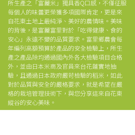
所生產之「富麗米」獨具香Q口感，不僅征服
每個人的味蕾更榮獲多項國際肯定，更是來
自花東土地上最純淨、美好的農情味。美味
的背後，是富麗富里對於「吃得健康、食的
安心」永遠不變的品質要求。富里鄉農會每
年編列高額預算於產品的安全檢驗上，所生
產之產品除均通過國內外各大檢驗項目合格
外，並由日本米商及官員來台花蓮實地抽
驗，且通過日本政府嚴苛檢驗的稻米，如此
對於品質與安全的嚴格要求，就是希望在嚴
格的栽培管理技術下，與您分享這來自花東
縱谷的安心美味。