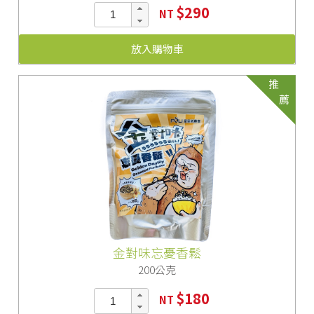
$290
NT
放入購物車
推
薦
金對味忘憂香鬆
200公克
$180
NT