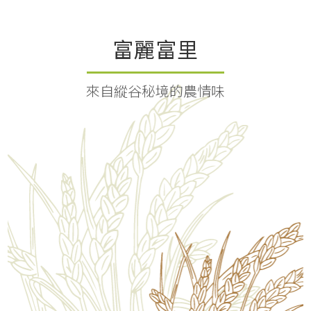
富麗富里
來自縱谷秘境的農情味