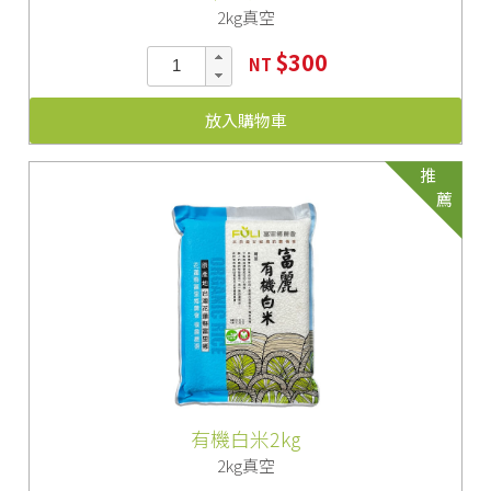
2kg真空
$300
NT
放入購物車
推
薦
有機白米2kg
2kg真空