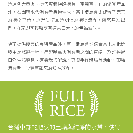
透過各大量販、零售實體通路購買「富麗富里」的優質產品
外，為因應現代消費者購物需求，富里鄉農會更建置了完善
的購物平台，透過便捷且透明化的購物流程，讓您無須出
門，在家即可輕鬆享有這來自大地的幸福滋味。
除了提供優質的農特產品外，富里鄉農會也結合當地文化開
發主題旅遊行程，串起農民與消費者之間的連結，期許透過
自然生態導覽、有機栽培解說、實際手作體驗等活動，帶給
消費者一段豐富難忘的知性旅程。
台灣東部的肥沃的土壤與純淨的水質，使得