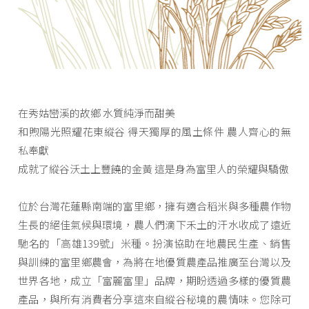
在秀姑巒溪的故鄉 水質純淨而甜美
和煦陽光照耀花東縱谷 得天獨厚的風土條件 農人齊心的無
私奉獻
成就了縱谷沃土上豐饒的金黃 這是身為富里人的榮耀與驕傲
位於台灣花蓮縣南端的富里鄉，擁有適合稻米與多種農作物
生長的絕佳氣候與環境，農人們滴下禾土的汗水收成了遠近
馳名的「高雄139號」米種。扮演協助在地農民生產、銷售
與訓練的富里鄉農會，為將在地優質農產品推廣至台灣以及
世界各地，成立「富麗富里」品牌，期盼透過多樣的優質農
產品，與所有消費者分享這來自縱谷秘境的農情味。您除可