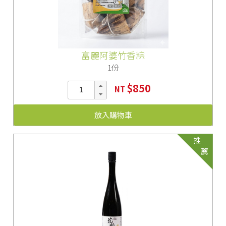
富麗阿婆竹香粽
1份
$850
NT
放入購物車
推
薦