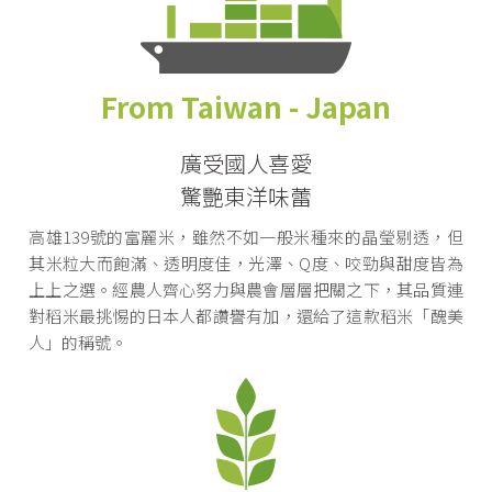
From Taiwan - Japan
廣受國人喜愛
驚艷東洋味蕾
高雄139號的富麗米，雖然不如一般米種來的晶瑩剔透，但
其米粒大而飽滿、透明度佳，光澤、Q度、咬勁與甜度皆為
上上之選。經農人齊心努力與農會層層把關之下，其品質連
對稻米最挑惕的日本人都讚譽有加，還給了這款稻米「醜美
人」的稱號。