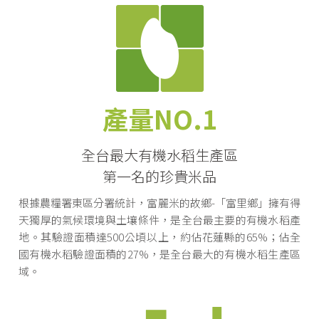
產量NO.1
全台最大有機水稻生產區
第一名的珍貴米品
根據農糧署東區分署統計，富麗米的故鄉-「富里鄉」擁有得
天獨厚的氣候環境與土壤條件，是全台最主要的有機水稻產
地。其驗證面積達500公頃以上，約佔花蓮縣的65%；佔全
國有機水稻驗證面積的27%，是全台最大的有機水稻生產區
域。