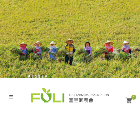
與您分享來自這大地的幸福滋味
感恩・盡獻・富麗米
成就了縱谷沃土上的豐饒與金黃
艷陽下 農人謙遜的汗水
是大自然無私的恩賜
得天獨厚的風土條件
0