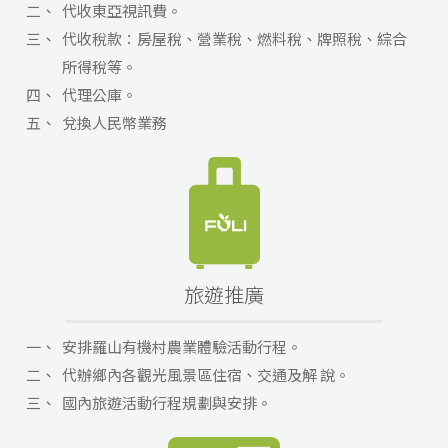
二、
代收東亞視訊費。
三、
代收稅款：房屋稅、營業稅、燃料稅、牌照稅、綜合
所得稅等。
四、
代理公庫。
五、
兌換人民幣業務
旅遊推廣
一、
安排羅山有機村農業體驗活動行程。
二、
代辦鄉內各觀光風景區住宿、交通及解 說。
三、
國內旅遊活動行程規劃與安排。