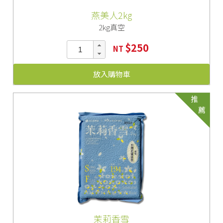
燕美人2kg
2kg真空
$250
NT
放入購物車
推
薦
茉莉香雪