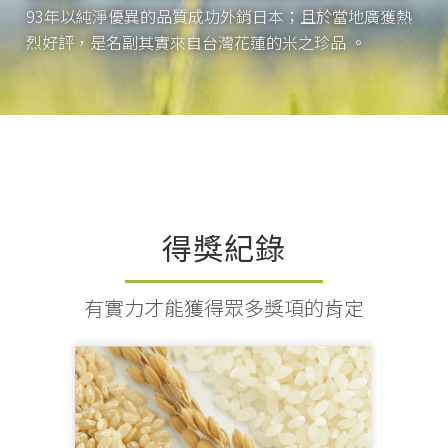
93年以純淨優異的品質成功外銷日本；且於當地廣獲熱
烈好評，是名副其實來自台灣花蓮的米之珍品 。
得獎紀錄
有實力才能獲得眾多獎項的肯定